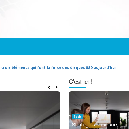
 qui font la force des disques SSD aujourd’hui
Faites le
C’est ici !
Tech
Stratégies pour une