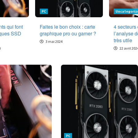
PC
Uncategoriz
ts qui font
Faites le bon choix : carte
4 secteurs
isques SSD
graphique pro ou gamer ?
l’analyse 
très utile
3 mai 2024
4
22 avril 202
PC