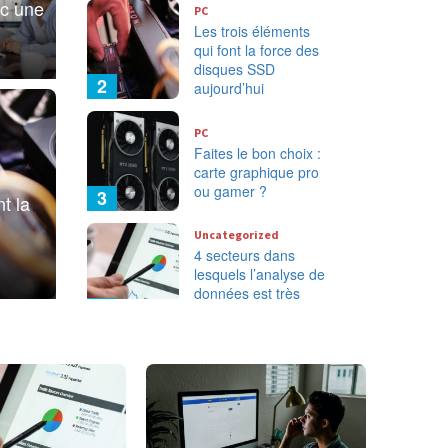
ec une
PC
Les trois éléments
qui font la force des
disques SSD
2
aujourd’hui
ents qui font la
PC
Faites le bon choix :
PC
carte graphique pro
sques SSD
Faites 
ou gamer ?
3
t la
graphi
Uncategorized
4 secteurs dans
3 mai 2024
lesquels l’analyse de
données est très
4
utile
Tech
Comment
développer tout le
potentiel de
HubSport à l’aide
5
d’un prestataire ?