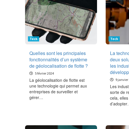
Tech
Tech
Quelles sont les principales
La techno
fonctionnalités d’un système
deux solu
de géolocalisation de flotte ?
les indus
développ
5 février 2024
La géolocalisation de flotte est
9 janvier
une technologie qui permet aux
Les indust
entreprises de surveiller et
sorte de r
gérer…
cela, elles
d’adopte