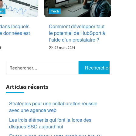
Tech
ed
Tech
Stratégies pour une
collaboration réussie
 dans lesquels
Comment développer tout
avec une agence
1
web
de données est
le potentiel de HubSport à
l’aide d’un prestataire ?
PC
4
28 mars 2024
Les trois éléments
qui font la force des
disques SSD
Rechercher :
2
aujourd’hui
PC
Faites le bon choix :
Articles récents
carte graphique pro
ou gamer ?
3
Stratégies pour une collaboration réussie
avec une agence web
Uncategorized
4 secteurs dans
Les trois éléments qui font la force des
lesquels l’analyse de
disques SSD aujourd’hui
données est très
4
utile