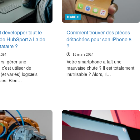
Mobile
développer tout le
Comment trouver des pièces
 de HubSport à l’aide
détachées pour son iPhone 8
tataire ?
?
2024
16 mars 2024
rs, gérer une
Votre smartphone a fait une
 c’est utiliser de
mauvaise chute ? Il est totalement
et variés) logiciels
inutilisable ? Alors, il…
ques. Bien…