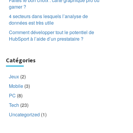
Faites le bon choix : carte graphique pro ou
gamer ?
Tech
Comment
4 secteurs dans lesquels l’analyse de
développer tout le
données est très utile
potentiel de
HubSport à l’aide
Comment développer tout le potentiel de
5
d’un prestataire ?
HubSport à l’aide d’un prestataire ?
Catégories
Jeux
(2)
Mobile
(3)
PC
(8)
Tech
(23)
Uncategorized
(1)