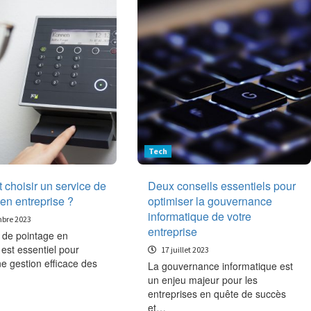
Tech
choisir un service de
Deux conseils essentiels pour
en entreprise ?
optimiser la gouvernance
informatique de votre
bre 2023
entreprise
 de pointage en
 est essentiel pour
17 juillet 2023
e gestion efficace des
La gouvernance informatique est
un enjeu majeur pour les
entreprises en quête de succès
et…