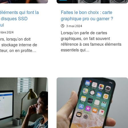
 éléments qui font la
Faites le bon choix : carte
s disques SSD
graphique pro ou gamer ?
ui
3 mai 2024
Lorsqu’on parle de cartes
mbre 2024
graphiques, on fait souvent
rs, lorsqu’on doit
référence à ces fameux éléments
 stockage interne de
essentiels qui…
teur, on en profite…