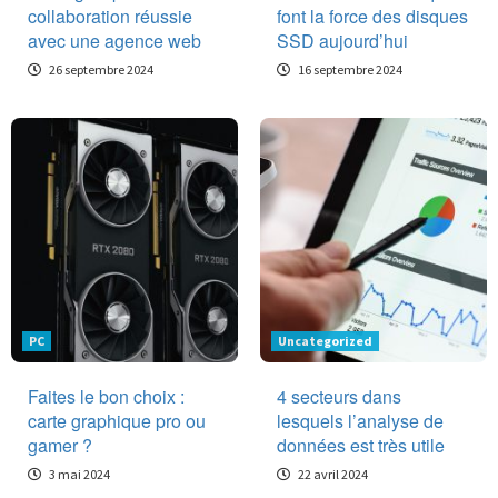
collaboration réussie
font la force des disques
avec une agence web
SSD aujourd’hui
26 septembre 2024
16 septembre 2024
PC
Uncategorized
Faites le bon choix :
4 secteurs dans
carte graphique pro ou
lesquels l’analyse de
gamer ?
données est très utile
3 mai 2024
22 avril 2024