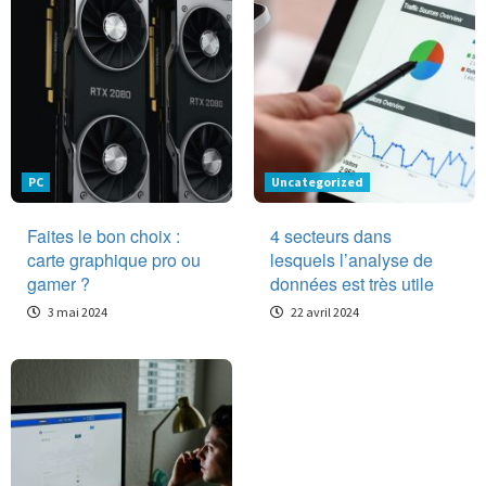
PC
Uncategorized
Faites le bon choix :
4 secteurs dans
carte graphique pro ou
lesquels l’analyse de
gamer ?
données est très utile
3 mai 2024
22 avril 2024