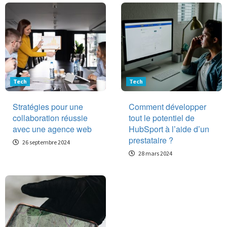
Tech
Tech
Stratégies pour une
Comment développer
collaboration réussie
tout le potentiel de
avec une agence web
HubSport à l’aide d’un
prestataire ?
26 septembre 2024
28 mars 2024