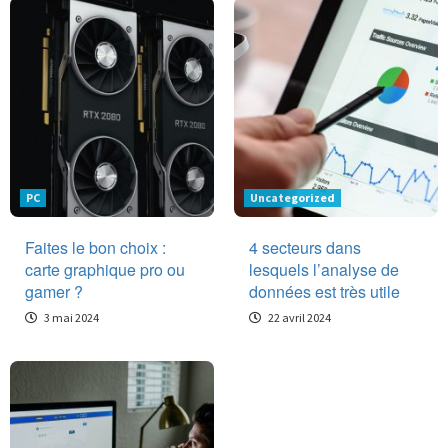
PC
Uncategorized
Faites le bon choix :
4 secteurs dans
carte graphique pro ou
lesquels l’analyse de
gamer ?
données est très utile
3 mai 2024
22 avril 2024