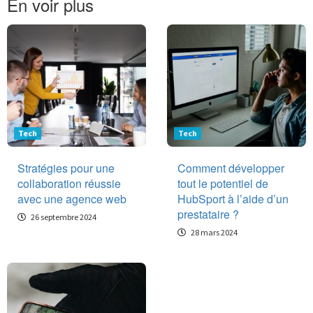
En voir plus
Tech
Tech
Stratégies pour une
Comment développer
collaboration réussie
tout le potentiel de
avec une agence web
HubSport à l’aide d’un
prestataire ?
26 septembre 2024
28 mars 2024